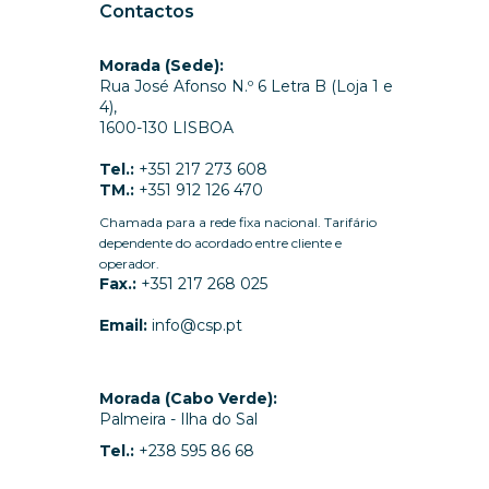
Contactos
Morada (Sede):
Rua José Afonso N.º 6 Letra B (Loja 1 e
4),
1600-130 LISBOA
Tel.:
+351 217 273 608
TM.:
+351 912 126 470
Chamada para a rede fixa nacional. Tarifário
dependente do acordado entre cliente e
operador.
Fax.:
+351 217 268 025
Email:
info@csp.pt
Morada (Cabo Verde):
Palmeira - Ilha do Sal
Tel.:
+238 595 86 68