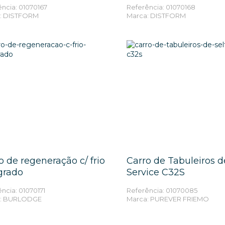
ncia: 01070167
Referência: 01070168
: DISTFORM
Marca: DISTFORM
MAIS INFORMAÇÕES
MAIS INFORMAÇÕ
o de regeneração c/ frio
Carro de Tabuleiros d
grado
Service C32S
ncia: 01070171
Referência: 01070085
a: BURLODGE
Marca: PUREVER FRIEMO