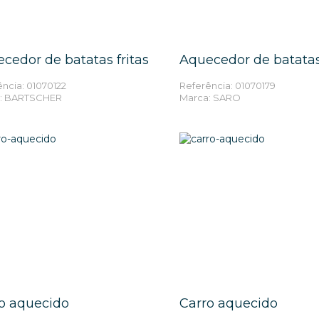
MAIS INFORMAÇÕES
MAIS INFORMAÇÕ
cedor de batatas fritas
Aquecedor de batatas 
ncia: 01070122
Referência: 01070179
: BARTSCHER
Marca: SARO
MAIS INFORMAÇÕES
MAIS INFORMAÇÕ
o aquecido
Carro aquecido