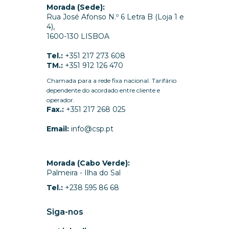
Morada (Sede):
Rua José Afonso N.º 6 Letra B (Loja 1 e
4),
1600-130 LISBOA
Tel.:
+351 217 273 608
TM.:
+351 912 126 470
Chamada para a rede fixa nacional. Tarifário
dependente do acordado entre cliente e
operador.
Fax.:
+351 217 268 025
Email:
info@csp.pt
Morada (Cabo Verde):
Palmeira - Ilha do Sal
Tel.:
+238 595 86 68
Siga-nos