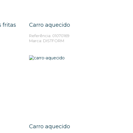
ES
MAIS INFORMAÇÕES
fritas
Carro aquecido
Referência: 01070169
Marca: DISTFORM
ES
MAIS INFORMAÇÕES
Carro aquecido