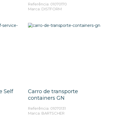
Referência: 01070170
Marca: DISTFORM
ES
MAIS INFORMAÇÕES
e Self
Carro de transporte
containers GN
Referência: 01070131
Marca: BARTSCHER