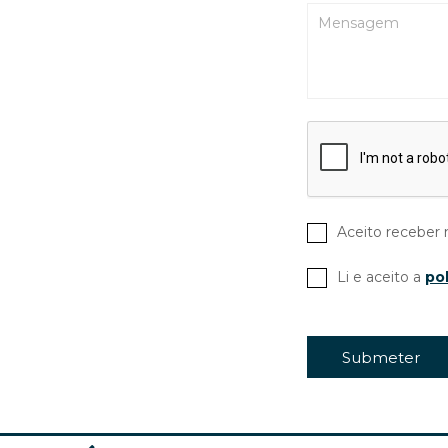
M - Acessórios
N - Acessórios
O - Acessórios
P - Acessórios
Q - Acessórios
R - Acessórios
Aceito receber 
S - Acessórios
Li e aceito a
pol
T - Acessórios
U - Acessórios
Submeter
V - Acessórios