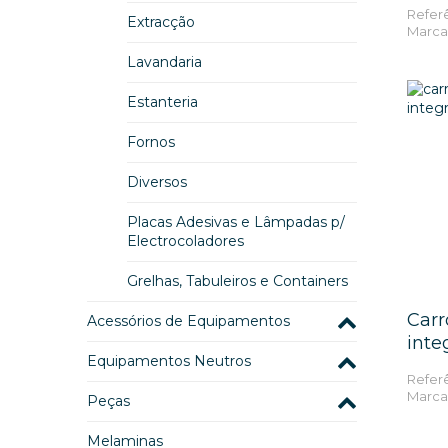
Referê
Extracção
Marca
Lavandaria
Estanteria
Fornos
Diversos
Placas Adesivas e Lâmpadas p/
Electrocoladores
Grelhas, Tabuleiros e Containers
Carr
Acessórios de Equipamentos
inte
Lâminas e Discos
Equipamentos Neutros
Referê
Marc
Suportes e Filtros Inox
Mesas e Bancadas de Apoio
Peças
Cestos M.L.Loiça
Lavamãos
A - Acessórios
Melaminas