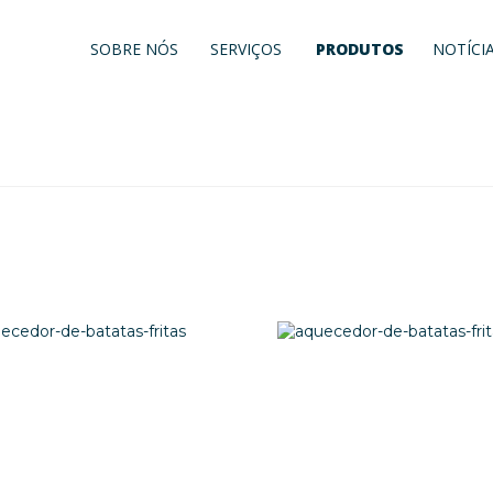
SOBRE NÓS
SERVIÇOS
PRODUTOS
NOTÍCI
Projectos
Peças e Acessórios
Instalação e Manutenção
Bar/Cafetaria/Buffet
Confecção
Distribuição
Lavagem de Loiça
Pastelaria/Padaria
Preparação de Refeiç
Refrigeração